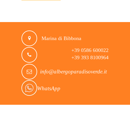
Marina di Bibbona
+39 0586 600022
+39 393 8100964
info@albergoparadisoverde.it
WhatsApp