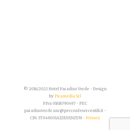
© 2016/2021 Hotel Paradiso Verde - Design
by
Piramedia Srl
P.Iva 01616790497 - PEC
paradisoverde.snc@pecconfesercentili.it -
CIN: IT049001A1ZENXNZYM -
Privacy