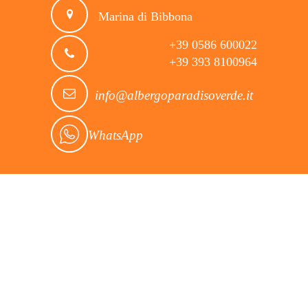
Marina di Bibbona
+39 0586 600022
+39 393 8100964
info@albergoparadisoverde.it
WhatsApp