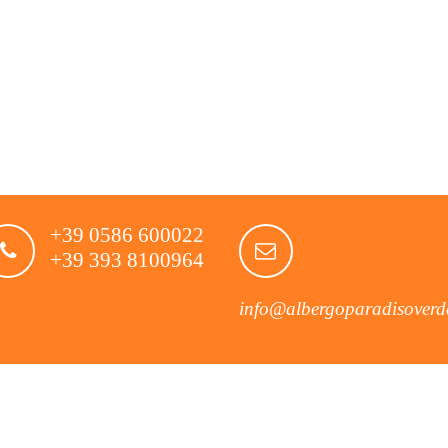
g
a
z
i
o
n
+39 0586 600022
e
+39 393 8100964
info@albergoparadisoverde