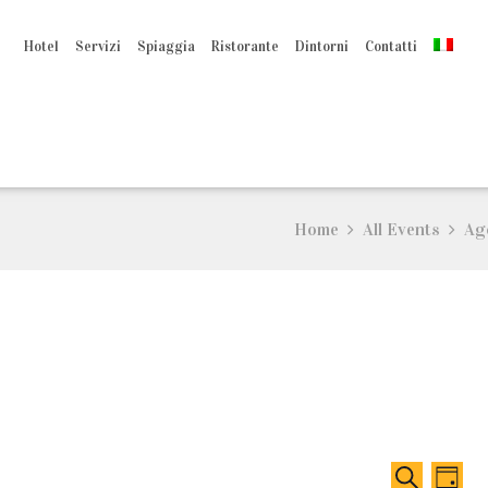
Hotel
Servizi
Spiaggia
Ristorante
Dintorni
Contatti
Home
All Events
Ag
E
E
C
G