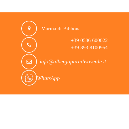
Marina di Bibbona
+39 0586 600022
+39 393 8100964
info@albergoparadisoverde.it
WhatsApp