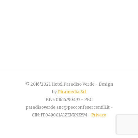
© 2016/2021 Hotel Paradiso Verde - Design
by
Piramedia Srl
P.Iva 01616790497 - PEC
paradisoverde.snc@pecconfesercentili.it -
CIN: IT049001A1ZENXNZYM -
Privacy