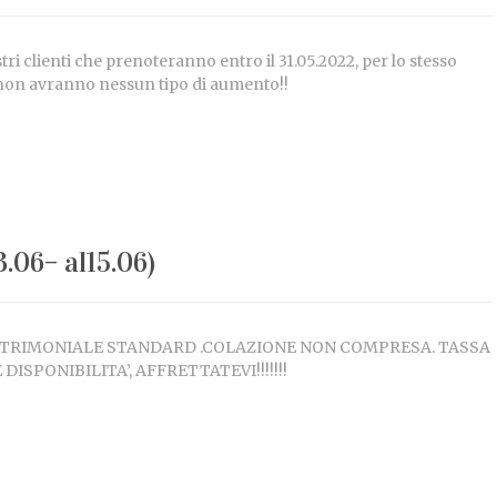
tri clienti che prenoteranno entro il 31.05.2022, per lo stesso
, non avranno nessun tipo di aumento!!
06– al15.06)
ATRIMONIALE STANDARD .COLAZIONE NON COMPRESA. TASSA
SPONIBILITA’, AFFRETTATEVI!!!!!!!