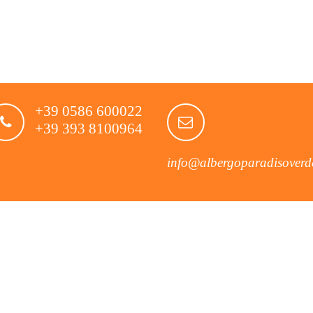
+39 0586 600022
+39 393 8100964
info@albergoparadisoverde