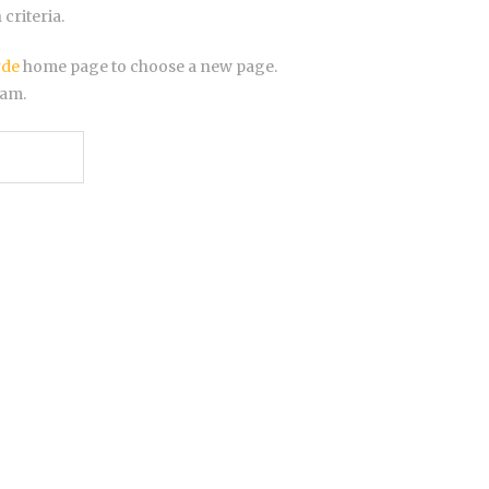
criteria.
rde
home page to choose a new page.
eam.